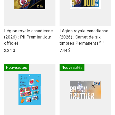
link
link
Légion royale canadienne
Légion royale canadienne
to
to
(2026) : Pli Premier Jour
(2026) : Carnet de six
MC
open
open
officiel
timbres Permanents
product
product
2,24 $
7,44 $
name
name
Nouveautés
Nouveautés