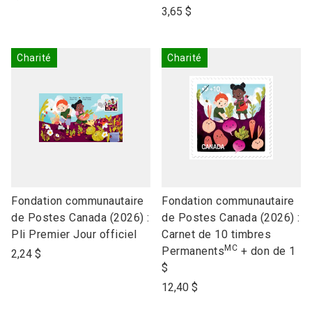
name
name
3,65 $
Charité
Charité
link
link
Fondation communautaire
Fondation communautaire
to
to
de Postes Canada (2026) :
de Postes Canada (2026) :
open
open
Pli Premier Jour officiel
Carnet de 10 timbres
MC
product
product
Permanents
+ don de 1
2,24 $
name
name
$
12,40 $