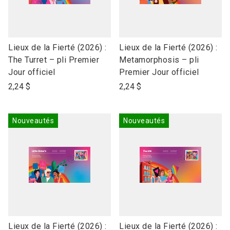
link
link
Lieux de la Fierté (2026) :
Lieux de la Fierté (2026) :
to
to
The Turret – pli Premier
Metamorphosis – pli
open
open
Jour officiel
Premier Jour officiel
product
product
2,24 $
2,24 $
name
name
Nouveautés
Nouveautés
link
link
Lieux de la Fierté (2026) :
Lieux de la Fierté (2026) :