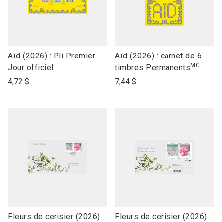
link
link
Aïd (2026) : Pli Premier
Aïd (2026) : carnet de 6
MC
to
to
Jour officiel
timbres Permanents
open
open
4,72 $
7,44 $
product
product
name
name
link
link
Fleurs de cerisier (2026) :
Fleurs de cerisier (2026) :