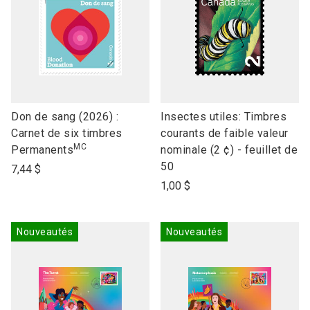
link
link
Don de sang (2026) :
Insectes utiles: Timbres
to
to
Carnet de six timbres
courants de faible valeur
MC
open
open
Permanents
nominale (2 ¢) - feuillet de
product
product
50
7,44 $
name
name
1,00 $
Nouveautés
Nouveautés