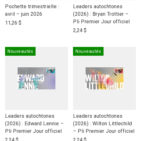
link
link
Pochette trimestrielle :
Leaders autochtones
to
to
avril – juin 2026
(2026) : Bryan Trottier –
open
open
Pli Premier Jour officiel
11,26 $
product
product
2,24 $
name
name
Nouveautés
Nouveautés
link
link
Leaders autochtones
Leaders autochtones
to
to
(2026) : Edward Lennie –
(2026) : Wilton Littlechild
open
open
Pli Premier Jour officiel
– Pli Premier Jour officiel
product
product
2,24 $
2,24 $