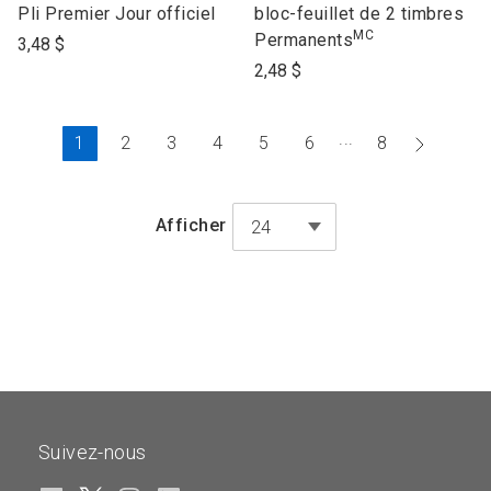
to
to
Pli Premier Jour officiel
bloc-feuillet de 2 timbres
MC
open
open
Permanents
3,48 $
product
product
2,48 $
name
name
...
Page
Aller
1
2
3
4
5
6
8
actuelle
à
la
Afficher
24
page
suivant
Suivez-nous