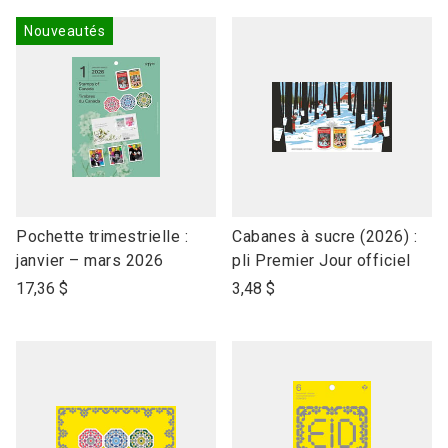
Nouveautés
link
link
Pochette trimestrielle :
Cabanes à sucre (2026) :
to
to
janvier – mars 2026
pli Premier Jour officiel
open
open
17,36 $
3,48 $
product
product
name
name