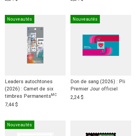
name
name
Nouveautés
Nouveautés
link
link
Leaders autochtones
Don de sang (2026) : Pli
to
to
(2026) : Carnet de six
Premier Jour officiel
MC
open
open
timbres Permanents
2,24 $
product
product
7,44 $
name
name
Nouveautés