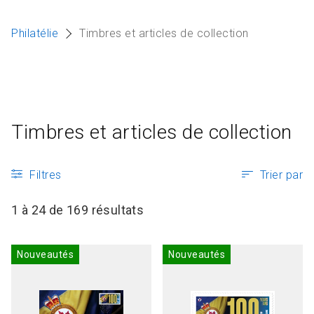
Articles et ressources
A
Philatélie
Timbres et articles de collection
M
F
Timbres et articles de collection
Filtres
Trier par
1 à 24 de 169 résultats
Nouveautés
Nouveautés