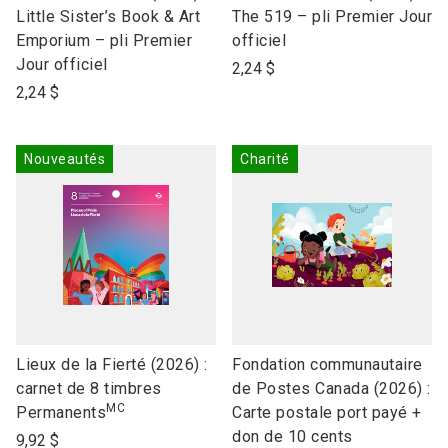
to
to
Little Sister’s Book & Art
The 519 – pli Premier Jour
open
open
Emporium – pli Premier
officiel
product
product
Jour officiel
2,24 $
name
name
2,24 $
Nouveautés
Charité
link
link
Lieux de la Fierté (2026) :
Fondation communautaire
to
to
carnet de 8 timbres
de Postes Canada (2026) :
MC
open
open
Permanents
Carte postale port payé +
product
product
don de 10 cents
9,92 $