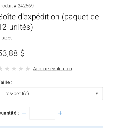
roduit # 242669
Boîte d'expédition (paquet de
12 unités)
roduit
 sizes
avec
prix
53,88 $
du
le
Aucune évaluation
produit
produit
standard
a
aille
uantité :