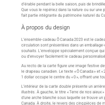
d’érable pendant la belle saison, puis de brindill
Que vous le repériez dans la nature ou sur une 
fait partie intégrante du patrimoine naturel du 
À propos du design
L’ensemble-cadeau Ô Canada 2023 est le cadeau p
circulation sont présentées dans un emballage-
souhaits. L’enveloppe spécialement conçue qui
ou d’envoyer facilement le cadeau personnalisé
Au recto de la carte figure une image festive de
le drapeau canadien. Le texte « Ô Canada » et « 2
1 dollar occupe le centre du « 0 », offrant une t
L’intérieur de la carte double présente un arrière
illustrés. À gauche, le titre « Terre de nos aïeux
d’une arche blanche sous laquelle se trouve un
Canada. À droite, le revers des cinq pièces de 