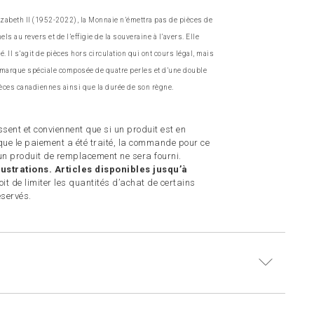
izabeth II (1952-2022), la Monnaie n’émettra pas de pièces de
 au revers et de l’effigie de la souveraine à l’avers. Elle
é. Il s’agit de pièces hors circulation qui ont cours légal, mais
e marque spéciale composée de quatre perles et d’une double
pièces canadiennes ainsi que la durée de son règne.
sent et conviennent que si un produit est en
ue le paiement a été traité, la commande pour ce
n produit de remplacement ne sera fourni.
ustrations. Articles disponibles jusqu’à
t de limiter les quantités d’achat de certains
éservés.