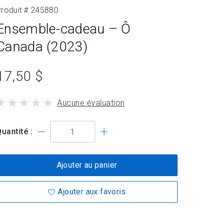
roduit # 245880
Ensemble-cadeau – Ô
Canada (2023)
prix
17,50 $
du
le
Aucune évaluation
produit
produit
standard
a
uantité :
Ajouter au panier
Ajouter aux favoris