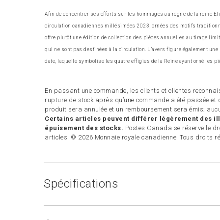
Afin de concentrer ses efforts sur les hommages au règne de la reine El
circulation canadiennes millésimées 2023, ornées des motifs traditionnels
offre plutôt une édition de collection des pièces annuelles au tirage limit
qui ne sont pas destinées à la circulation. L’avers figure également un
date, laquelle symbolise les quatre effigies de la Reine ayant orné les 
En passant une commande, les clients et clientes reconnais
rupture de stock après qu’une commande a été passée et q
produit sera annulée et un remboursement sera émis; aucu
Certains articles peuvent différer légèrement des ill
épuisement des stocks.
Postes Canada se réserve le droi
articles. © 2026 Monnaie royale canadienne. Tous droits r
Spécifications