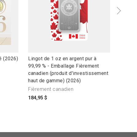
l
l
é (2026)
Lingot de 1 oz en argent pur à
Ensemb
i
i
99,99 % - Emballage Fièrement
circula
n
n
canadien (produit d'investissement
p
22,00 $
k
k
haut de gamme) (2026)
r
t
t
i
Fièrement canadien
o
o
x
p
184,95 $
o
o
d
r
p
p
u
i
e
e
p
x
n
n
r
d
p
p
o
u