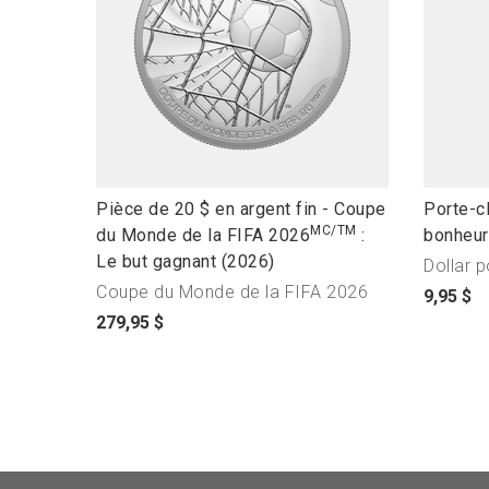
l
l
Pièce de 20 $ en argent fin - Coupe
Porte-cl
MC/TM
i
i
du Monde de la FIFA 2026
:
bonheur
n
n
Le but gagnant (2026)
Dollar 
k
k
Coupe du Monde de la FIFA 2026
p
9,95 $
t
t
p
r
279,95 $
o
o
r
i
o
o
i
x
p
p
x
d
e
e
d
u
n
n
u
p
p
p
p
r