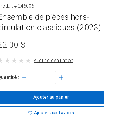
roduit # 246006
Ensemble de pièces hors-
circulation classiques (2023)
prix
22,00 $
du
le
Aucune évaluation
produit
produit
standard
a
uantité :
Ajouter au panier
Ajouter aux favoris