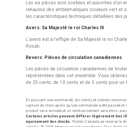
Les six pièces sont scellées et assorties d’un
rehaussé des emblématiques couleurs vert et or
les caractéristiques techniques détaillées des pi
Avers: Sa Majesté le roi Charles III
L’avers est à l’effigie de Sa Majesté le roi Charl
Rosati.
Revers: Pièces de circulation canadiennes
Les pièces de circulation canadiennes de toute
représentées dans cet ensemble. Vous obtenez u
de 25 cents, de 10 cents et de 5 cents pour un t
En passant une commande, les clients et clientes reconnais
rupture de stock après qu’une commande a été passée et q
produit sera annulée et un remboursement sera émis; aucu
Certains articles peuvent différer légèrement des ill
épuisement des stocks.
Postes Canada se réserve le droi
articles. © 2026 Monnaie royale canadienne. Tous droits r