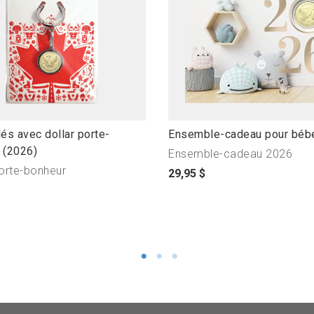
l
és avec dollar porte-
Ensemble-cadeau pour béb
i
 (2026)
Ensemble-cadeau 2026
n
porte-bonheur
p
29,95 $
k
r
t
i
o
x
o
d
p
u
e
p
n
r
p
o