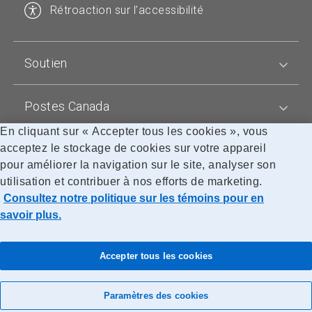
a
a
t
a
Rétroaction sur l’accessibilité
m
m
s
n
e
e
t
d
a
a
Soutien
n
r
d
d
Postes Canada
a
r
En cliquant sur « Accepter tous les cookies », vous
d
Blogues
acceptez le stockage de cookies sur votre appareil
pour améliorer la navigation sur le site, analyser son
utilisation et contribuer à nos efforts de marketing.
Consultez notre politique sur les témoins pour en
Accessibilité
Avis juridiques
Confidentialité
Politique sur les témoins
Recherche
savoir plus.
© Société canadienne des postes
Accepter tous les cookies
Paramètres des cookies