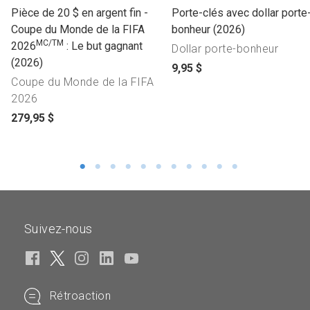
l
l
Pièce de 20 $ en argent fin -
Porte-clés avec dollar porte
i
i
Coupe du Monde de la FIFA
bonheur (2026)
MC/TM
n
n
2026
: Le but gagnant
Dollar porte-bonheur
k
k
(2026)
p
9,95 $
t
t
Coupe du Monde de la FIFA
r
o
o
2026
i
o
o
p
x
279,95 $
p
p
r
d
e
e
i
u
n
n
x
p
p
p
d
r
r
r
u
o
o
o
p
d
d
Suivez-nous
d
r
u
u
u
o
i
c
c
d
t
t
t
u
s
n
n
Rétroaction
i
t