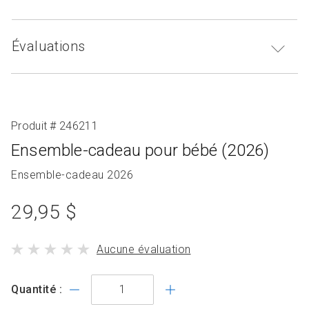
Évaluations
Produit # 246211
Ensemble-cadeau pour bébé (2026)
Nom
Ensemble-cadeau 2026
de
prix
la
29,95 $
collection
du
le
Aucune évaluation
produit
produit
standard
a
Quantité :