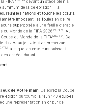
MC/TM
 la FIFA
devant un stade plein à
le summum de la célébration – la
es, réuni les nations et touché les cœurs.
diamètre imposant, les foules en délire
chacune superposée à une feuille d’érable
MC/TM
e du Monde de la FIFA 2026
. Au
MC/TM
la Coupe du Monde de la FIFA
. Ce
gie du « beau jeu » tout en préservant
C/TM
, afin que les amateurs puissent
s des années durant.
ent.
creux de votre main.
Célébrez la Coupe
ère édition du tournoi à réunir 48 équipes
vec une représentation en or pur de