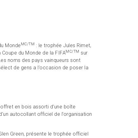
MC/TM
 du Monde
: le trophée Jules Rimet,
MC/TM
la Coupe du Monde de la FIFA
sur
. Les noms des pays vainqueurs sont
sélect de gens a l’occasion de poser la
ffret en bois assorti d’une boîte
’un autocollant officiel de l’organisation
Glen Green, présente le trophée officiel