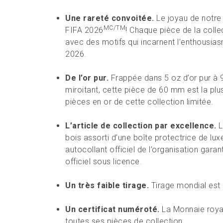
Une rareté convoitée.
Le joyau de notre
MC/TM
FIFA 2026
! Chaque pièce de la colle
avec des motifs qui incarnent l’enthousiasm
2026.
De l’or pur.
Frappée dans 5 oz d’or pur à 9
miroitant, cette pièce de 60 mm est la plu
pièces en or de cette collection limitée.
L’article de collection par excellence.
L
bois assorti d’une boîte protectrice de lux
autocollant officiel de l’organisation gar
officiel sous licence.
Un très faible tirage.
Tirage mondial est 
Un certificat numéroté.
La Monnaie royale
toutes ses pièces de collection.