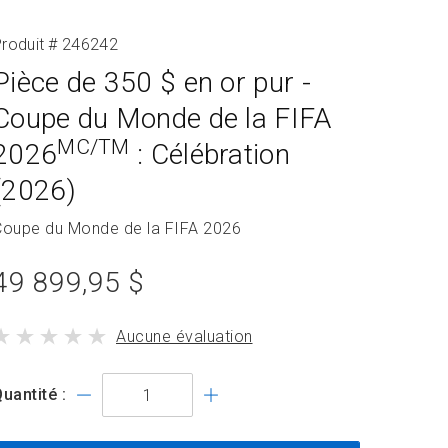
roduit # 246242
Pièce de 350 $ en or pur -
Coupe du Monde de la FIFA
MC/TM
2026
: Célébration
(2026)
Nom
Coupe du Monde de la FIFA 2026
de
prix
a
49 899,95 $
ollection
du
le
Aucune évaluation
produit
produit
standard
a
uantité :