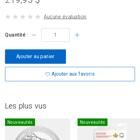
collection
du
le
Aucune évaluation
produit
produit
standard
a
Quantité :
Ajouter au panier
Ajouter aux favoris
Les plus vus
Nouveautés
Nouveautés