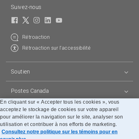
p
d
d
Suivez-nous
d
r
u
u
u
o
i
c
c
d
t
t
t
u
s
n
n
Rétroaction
i
t
a
a
t
a
Rétroaction sur l’accessibilité
m
m
s
n
e
e
t
d
a
a
Soutien
n
r
d
d
Postes Canada
a
r
En cliquant sur « Accepter tous les cookies », vous
d
Blogues
acceptez le stockage de cookies sur votre appareil
pour améliorer la navigation sur le site, analyser son
utilisation et contribuer à nos efforts de marketing.
Consultez notre politique sur les témoins pour en
Accessibilité
Avis juridiques
Confidentialité
Politique sur les témoins
Recherche