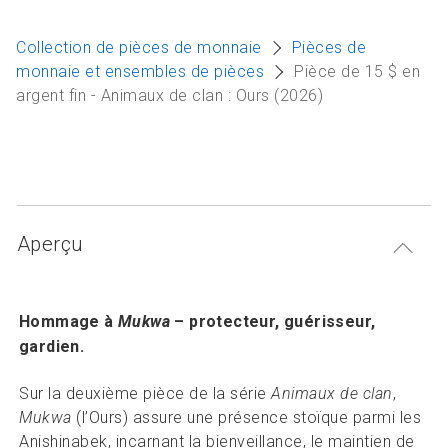
Articles et ressources
A
Collection de pièces de monnaie
Pièces de
M
monnaie et ensembles de pièces
Pièce de 15 $ en
argent fin - Animaux de clan : Ours (2026)
F
Aperçu
Hommage à
Mukwa
– protecteur, guérisseur,
gardien.
Sur la deuxième pièce de la série
Animaux de clan
,
Mukwa
(l’Ours) assure une présence stoïque parmi les
Anishinabek, incarnant la bienveillance, le maintien de