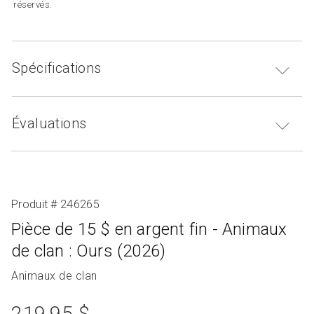
réservés.
Spécifications
Évaluations
Produit # 246265
Pièce de 15 $ en argent fin - Animaux
de clan : Ours (2026)
Nom
Animaux de clan
de
prix
la
219,95 $