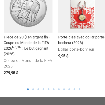
l
l
Pièce de 20 $ en argent fin -
Porte-clés avec dollar porte
i
i
Coupe du Monde de la FIFA
bonheur (2026)
MC/TM
n
n
2026
: Le but gagnant
Dollar porte-bonheur
k
k
(2026)
p
9,95 $
t
t
Coupe du Monde de la FIFA
r
o
o
2026
i
o
o
p
x
279,95 $
p
p
r
d
e
e
i
u
n
n
x
p
p
p
d
r
r
r
u
o
o
o