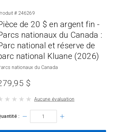
roduit # 246269
Pièce de 20 $ en argent fin -
Parcs nationaux du Canada :
Parc national et réserve de
parc national Kluane (2026)
Nom
Parcs nationaux du Canada
de
prix
a
279,95 $
ollection
du
le
Aucune évaluation
produit
produit
standard
a
uantité :