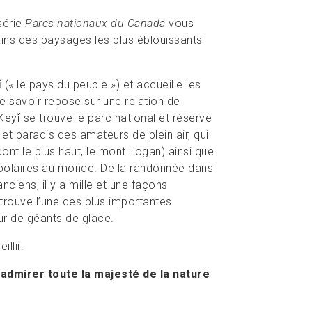
série
Parcs nationaux du Canada
vous
ains des paysages les plus éblouissants
(« le pays du peuple ») et accueille les
 le savoir repose sur une relation de
 Keyǐ se trouve le parc national et réserve
t paradis des amateurs de plein air, qui
nt le plus haut, le mont Logan) ainsi que
polaires au monde. De la randonnée dans
anciens, il y a mille et une façons
etrouve l’une des plus importantes
ur de géants de glace.
llir.
 admirer toute la majesté de la nature