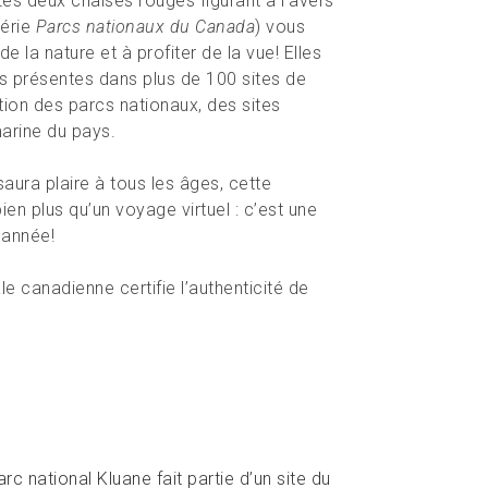
es deux chaises rouges figurant à l’avers
série
Parcs nationaux du Canada
) vous
e la nature et à profiter de la vue! Elles
s présentes dans plus de 100 sites de
ion des parcs nationaux, des sites
marine du pays.
saura plaire à tous les âges, cette
en plus qu’un voyage virtuel : c’est une
’année!
 canadienne certifie l’authenticité de
c national Kluane fait partie d’un site du