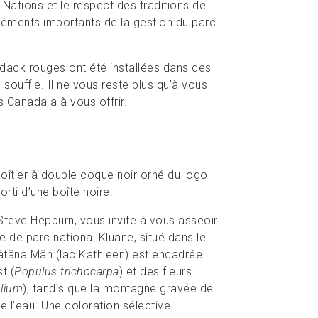
ations et le respect des traditions de
éléments importants de la gestion du parc
ndack rouges ont été installées dans des
souffle. Il ne vous reste plus qu’à vous
s Canada a à vous offrir.
oîtier à double coque noir orné du logo
rti d’une boîte noire.
 Steve Hepburn, vous invite à vous asseoir
ve de parc national Kluane, situé dans le
àtäna Män (lac Kathleen) est encadrée
t (
Populus trichocarpa
) et des fleurs
olium
), tandis que la montagne gravée de
e l’eau. Une coloration sélective