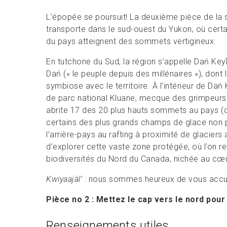
L’épopée se poursuit! La deuxième pièce de la 
transporte dans le sud-ouest du Yukon, où cert
du pays atteignent des sommets vertigineux.
En tutchone du Sud, la région s’appelle Dań Keyǐ 
Dań (« le peuple depuis des millénaires »), dont
symbiose avec le territoire. À l’intérieur de Dań
de parc national Kluane, mecque des grimpeurs e
abrite 17 des 20 plus hauts sommets au pays (do
certains des plus grands champs de glace non 
l’arrière-pays au rafting à proximité de glaciers 
d’explorer cette vaste zone protégée, où l’on r
biodiversités du Nord du Canada, nichée au cœ
Kwiyaajàl’
: nous sommes heureux de vous accuei
Pièce no 2 : Mettez le cap vers le nord pour
Renseignements utiles