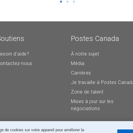
o
d
p
u
e
p
n
r
p
o
r
Soutiens
Postes Canada
d
o
u
d
i
esoin d'aide?
À notre sujet
u
t
ontactez-nous
Média
c
s
t
Carrières
t
n
a
Je travaille à Postes Canad
a
n
Zone de talent
m
d
e
Mises à jour sur les
a
négociations
r
d
e de cookies sur votre appareil pour améliorer la