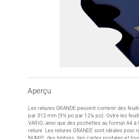
Aperçu
Les reliures GRANDE peuvent contenir des feui
par 312 mm (9½ po par 12¼ po). Outre les feu
VARIO, ainsi que des pochettes au format A4 à t
reliure. Les reliures GRANDE sont idéales pour r
NUMIS, des timbres, des cartes postales et to