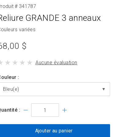
roduit # 341787
Reliure GRANDE 3 anneaux
roduit
ouleurs variées
avec
prix
68,00 $
du
le
Aucune évaluation
produit
produit
standard
a
Couleur
uantité :
Ajouter au panier