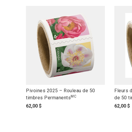
l
l
Pivoines 2025 – Rouleau de 50
Fleurs d
MC
i
i
timbres Permanents
de 50 t
n
n
p
p
62,00 $
62,00 $
k
k
r
r
t
t
i
i
o
o
x
x