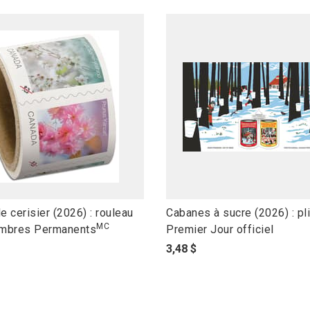
l
e cerisier (2026) : rouleau
Cabanes à sucre (2026) : pli
MC
i
imbres Permanents
Premier Jour officiel
n
p
3,48 $
k
r
t
i
o
x