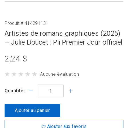
Produit # 414291131
Artistes de romans graphiques (2025)
– Julie Doucet : Pli Premier Jour officiel
prix
2,24 $
du
le
Aucune évaluation
produit
produit
standard
a
Quantité :
Ajouter au panier
Ajouter aux favoris