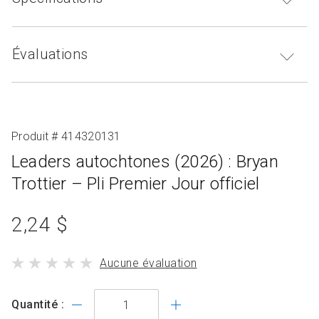
Évaluations
Produit # 414320131
Leaders autochtones (2026) : Bryan
Trottier – Pli Premier Jour officiel
prix
2,24 $
du
le
Aucune évaluation
produit
produit
standard
a
Quantité :