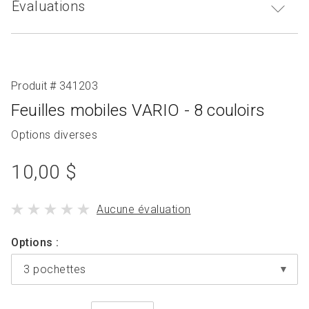
Évaluations
Produit # 341203
Feuilles mobiles VARIO - 8 couloirs
Produit
Options diverses
avec
prix
10,00 $
du
le
Aucune évaluation
produit
produit
standard
a
Options