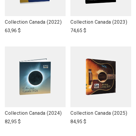
link
link
Collection Canada (2022)
Collection Canada (2023)
to
to
63,96 $
74,65 $
open
open
product
product
name
name
link
link
Collection Canada (2024)
Collection Canada (2025)
to
to
82,95 $
84,95 $
open
open
product
product