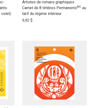
link
oc-
Artistes de romans graphiques :
MC
to
rants
Carnet de 8 timbres Permanents
au
open
 volet)
tarif du régime intérieur
product
9,92 $
name