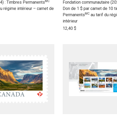
MC
link
4) : Timbres Permanents
Fondation communautaire (202
to
du régime intérieur – carnet de
Don de 1 $ par carnet de 10 t
MC
open
Permanents
au tarif du rég
product
intérieur
name
12,40 $