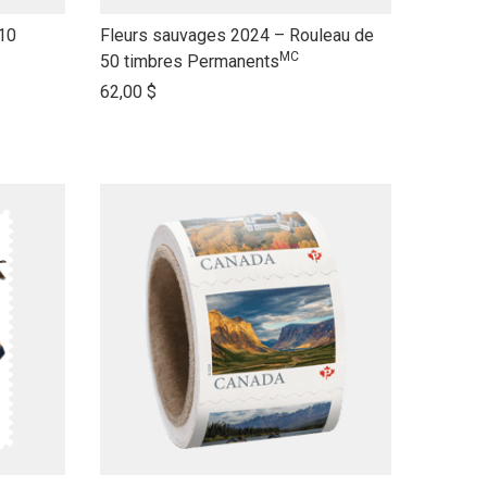
link
 10
Fleurs sauvages 2024 – Rouleau de
MC
to
50 timbres Permanents
open
62,00 $
product
name