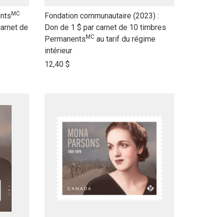
MC
link
nts
Fondation communautaire (2023) :
to
carnet de
Don de 1 $ par carnet de 10 timbres
MC
open
Permanents
au tarif du régime
product
intérieur
name
12,40 $