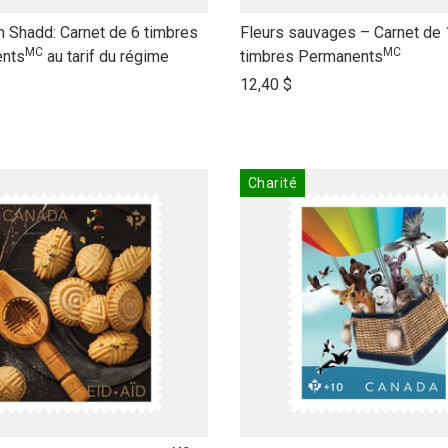
link
 Shadd: Carnet de 6 timbres
Fleurs sauvages – Carnet de
MC
MC
to
nts
au tarif du régime
timbres Permanents
open
12,40 $
product
name
Charité