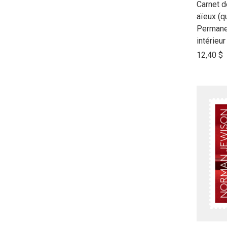
link
Carnet d
to
aïeux (q
open
Permane
product
intérieur
name
12,40 $