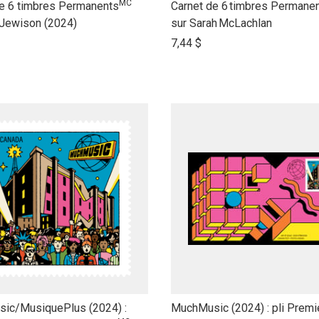
MC
link
de 6 timbres Permanents
Carnet de 6 timbres Permane
to
Jewison (2024)
sur Sarah McLachlan
open
7,44 $
product
name
link
ic/MusiquePlus (2024) :
MuchMusic (2024) : pli Premi