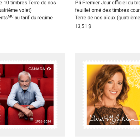
link
e 10 timbres Terre de nos
Pli Premier Jour officiel du bl
to
uatrième volet)
feuillet orné des timbres cou
MC
open
nts
au tarif du régime
Terre de nos aïeux (quatrième
product
13,51 $
name