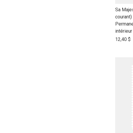
link
Sa Majes
to
courant)
open
Permane
product
intérieur
name
12,40 $