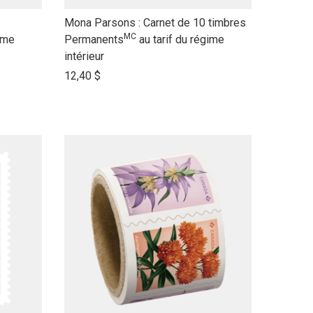
link
Mona Parsons : Carnet de 10 timbres
MC
to
ime
Permanents
au tarif du régime
open
intérieur
product
12,40 $
name