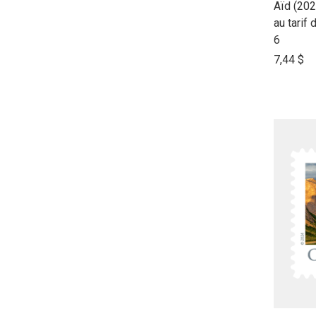
link
Aïd (202
to
au tarif 
open
6
product
7,44 $
name