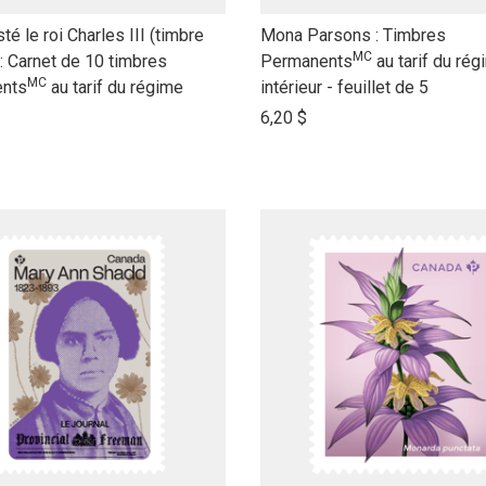
link
té le roi Charles III (timbre
Mona Parsons : Timbres
MC
to
 : Carnet de 10 timbres
Permanents
au tarif du rég
MC
open
nts
au tarif du régime
intérieur - feuillet de 5
product
6,20 $
name