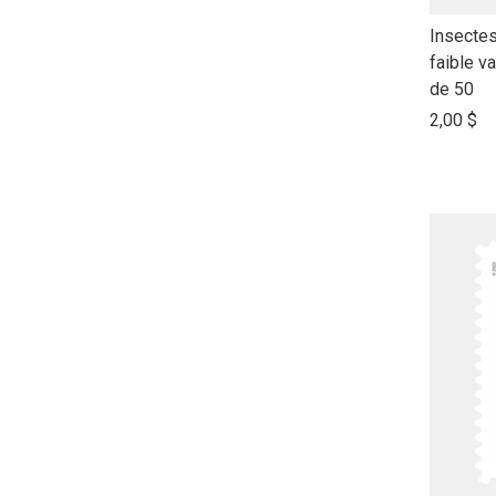
link
Insectes
to
faible va
open
de 50
product
2,00 $
name