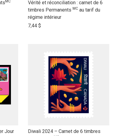
MC
link
nts
Vérité et réconciliation : carnet de 6
MC
to
timbres Permanents
au tarif du
open
régime intérieur
product
7,44 $
name
link
er Jour
Diwali 2024 – Carnet de 6 timbres