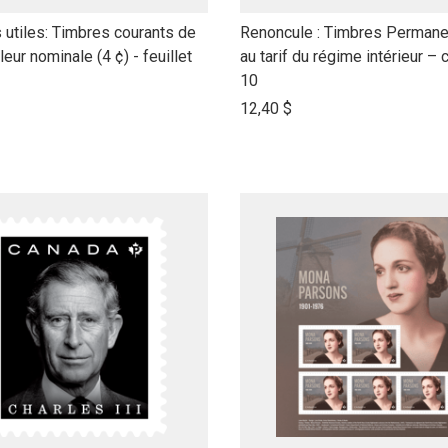
link
 utiles: Timbres courants de
Renoncule : Timbres Permane
to
leur nominale (4 ¢) - feuillet
au tarif du régime intérieur – 
open
10
product
12,40 $
name