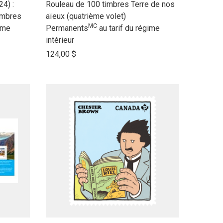
link
4) :
Rouleau de 100 timbres Terre de nos
to
imbres
aïeux (quatrième volet)
MC
open
ime
Permanents
au tarif du régime
product
intérieur
name
124,00 $